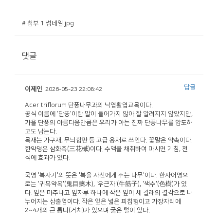
# 첨부 1.썸네일.jpg
댓글
답글
이제인
2026-05-23 22:08:42
Acer triflorum 단풍나무과의 낙엽활엽교목이다.
공식 이름에 ‘단풍’이란 말이 들어가지 않아 잘 알려지지 않았지만,
가을 단풍의 아름다움만큼은 우리가 아는 진짜 단풍나무를 압도하
고도 남는다.
목재는 가구재, 무늬합판 등 고급 용재로 쓰인다. 꽃말은 약속이다.
한약명은 삼화축(三花槭)이다. 수액을 채취하여 마시면 기침, 천
식에 효과가 있다.
국명 '복자기'의 뜻은 '복을 자신에게 주는 나무'이다. 한자어명으
로는 '귀목약목'(鬼目藥木), '우근자'(牛筋子), '색수'(色樹)가 있
다. 잎은 마주나고 잎자루 하나에 작은 잎이 세 갈래의 결각으로 나
누어지는 삼출엽이다. 작은 잎은 넓은 피침형이고 가장자리에
2~4개의 큰 톱니(거치)가 있으며 굵은 털이 있다.