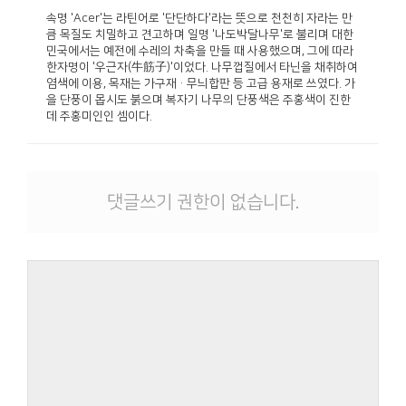
속명 'Acer'는 라틴어로 '단단하다'라는 뜻으로 천천히 자라는 만
큼 목질도 치밀하고 견고하며 일명 '나도박달나무'로 불리며 대한
민국에서는 예전에 수레의 차축을 만들 때 사용했으며, 그에 따라
한자명이 '우근자(牛筋子)'이었다. 나무껍질에서 타닌을 채취하여
염색에 이용, 목재는 가구재·무늬합판 등 고급 용재로 쓰였다. 가
을 단풍이 몹시도 붉으며 복자기 나무의 단풍색은 주홍색이 진한
데 주홍미인인 셈이다.
댓글쓰기 권한이 없습니다.