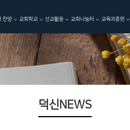
 찬양
교회학교
선교활동
교회나눔터
교육과훈련
덕신NEWS