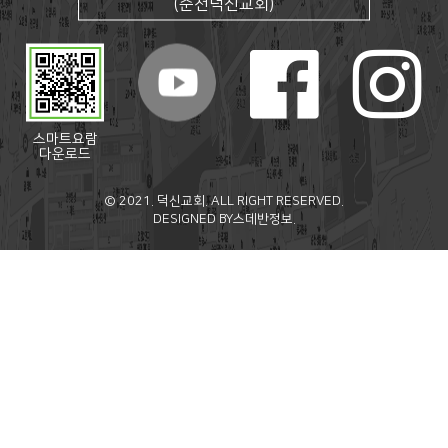
(순천덕신교회)
스마트요람
다운로드
© 2021. 덕신교회. ALL RIGHT RESERVED.
DESIGNED BY
스데반정보.