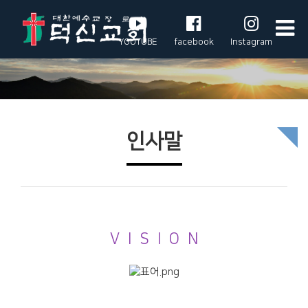
YOUTUBE
facebook
Instagram
인사말
V I S I O N