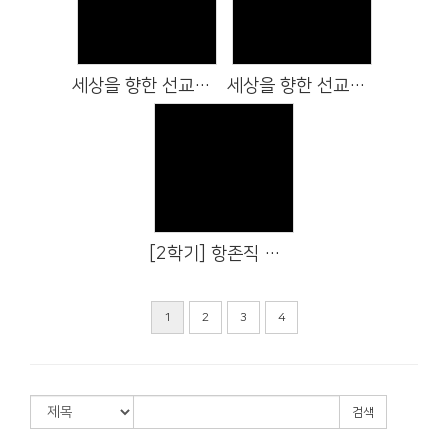
Views
Views
세상을 향한 선교적 교회 특강 (장석웅 교육감)
세상을 향한 선교적 교회 특강 (허석 시장)
Views
[2학기] 항존직 교육 5강 항존직의 자세
1
2
3
4
검색