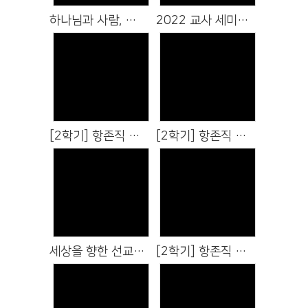
하나님과 사람, 모든 생명이 맺는 첫 언약 (사순절 수요 특강, 3/9)
2022 교사 세미나 (1월 15일)
Views
Views
[2학기] 항존직 교육 8강 영적 멘토링
[2학기] 항존직 교육 7강 영 분별과 공동체 분별
Views
Views
세상을 향한 선교적 교회 특강 (오상호 대표)
[2학기] 항존직 교육 6강 코로나19 시대, 하나님을 어디서 만날까?