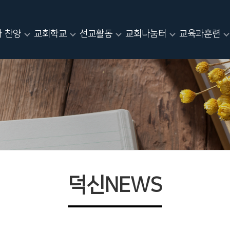
 찬양
교회학교
선교활동
교회나눔터
교육과훈련
덕신NEWS